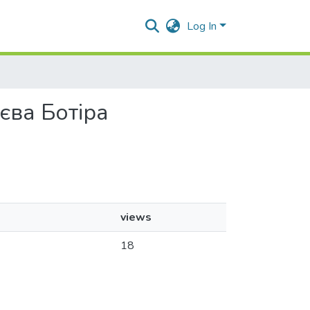
Log In
ієва Ботіра
views
18