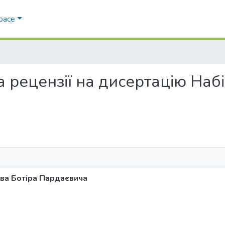
Space
 та рецензії на дисертацію Наб
єва Ботіра Пардаєвича