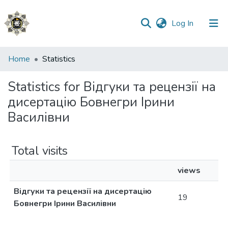
(current)
Log In
Communities
Home
Statistics
&
Collections
Statistics for Відгуки та рецензії на
дисертацію Бовнегри Ірини
All of DSpace
Василівни
Total visits
views
Відгуки та рецензії на дисертацію
19
Бовнегри Ірини Василівни