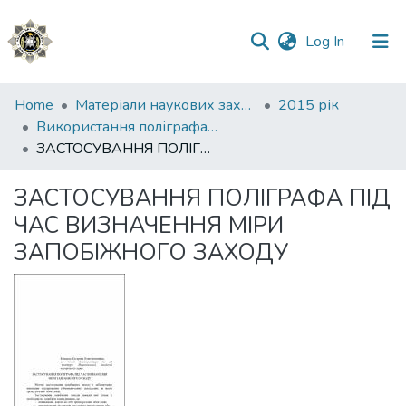
(current)
Log In
Communities
Home
Матеріали наукових заходів
2015 рік
&
Використання поліграфа в правоохоронній діяльності: проблеми та перспективи
Collections
ЗАСТОСУВАННЯ ПОЛІГРАФА ПІД ЧАС ВИЗНАЧЕННЯ МІРИ ЗАПОБІЖНОГО ЗАХОДУ
All of DSpace
ЗАСТОСУВАННЯ ПОЛІГРАФА ПІД
ЧАС ВИЗНАЧЕННЯ МІРИ
Statistics
ЗАПОБІЖНОГО ЗАХОДУ