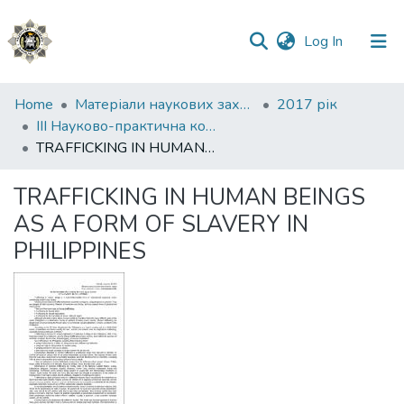
(current)
Log In
Communities
Home
Матеріали наукових заходів
2017 рік
&
ІІІ Науково-практична конференція “Зарубіжний досвід боротьби поліції зі злочинністю”, (Київ, 7 грудня 2017 року)
Collections
TRAFFICKING IN HUMAN BEINGS AS A FORM OF SLAVERY IN PHILIPPINES
All of DSpace
TRAFFICKING IN HUMAN BEINGS
AS A FORM OF SLAVERY IN
Statistics
PHILIPPINES