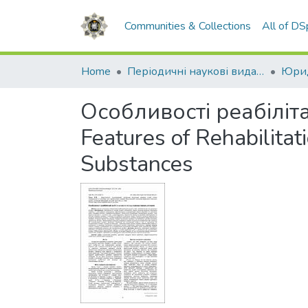
Communities & Collections
All of D
Home
Періодичні наукові видання НАВС
Юрид
Особливості реабіліта
Features of Rehabilita
Substances