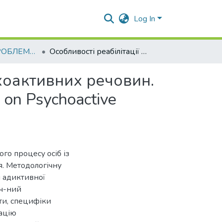
Log In
ПРИКЛАДНІ ПРОБЛЕМИ ЮРИДИЧНОЇ ПСИХОЛОГІЇ
Особливості реабілітації осіб із залежністю від психоактивних речовин. Features of Rehabilitation of Persons with Dependence on Psychoactive Substances
ихоактивних речовин.
 on Psychoactive
го процесу осіб із
я. Методологічну
я адиктивної
іч-ний
ти, специфіки
кацію