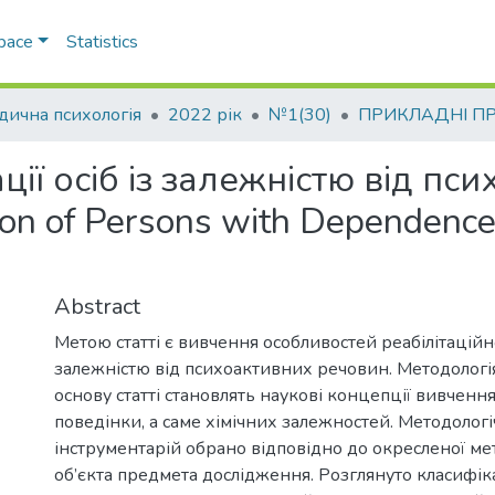
Space
Statistics
ична психологія
2022 рік
№1(30)
ції осіб із залежністю від пс
tion of Persons with Dependence
Abstract
Метою статті є вивчення особливостей реабілітаційно
залежністю від психоактивних речовин. Методологі
основу статті становлять наукові концепції вивченн
поведінки, а саме хімічних залежностей. Методолог
інструментарій обрано відповідно до окресленої ме
об’єкта предмета дослідження. Розглянуто класифі