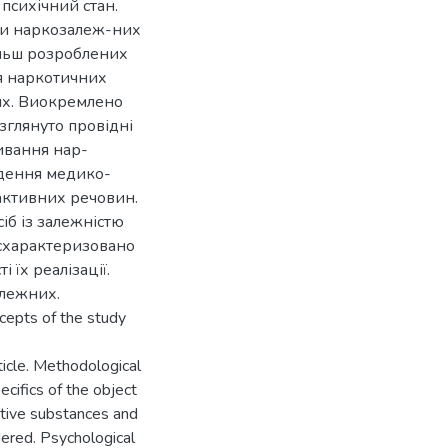
 психічний стан.
ми наркозалеж-них
більш розроблених
я наркотичних
них. Виокремлено
зглянуто провідні
ивання нар-
едення медико-
оактивних речовин.
іб із залежністю
 схарактеризовано
 їх реалізації.
алежних.
cepts of the study
ticle. Methodological
ecifics of the object
active substances and
dered. Psychological