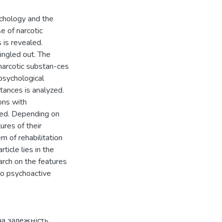
ychology and the
e of narcotic
 is revealed.
ingled out. The
narcotic substan-ces
psychological
tances is analyzed.
ons with
ed. Depending on
ures of their
 of rehabilitation
ticle lies in the
arch on the features
 to psychoactive
на залежність
,