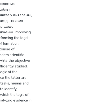
зняються
обів і
лягає у виявленні,
асад, на яких
дур щодо
дженні. Improving
reforming the legal
f formation,
 course of
odern scientific
 while the objective
ficiently studied.
ogic of the
ce the latter are
r tasks, means and
to identify,
which the logic of
nalyzing evidence in