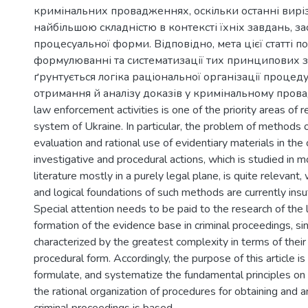
кримінальних провадженнях, оскільки останні вирі
найбільшою складністю в контексті їхніх завдань, зас
процесуальної форми. Відповідно, мета цієї статті по
формулюванні та систематизації тих принципових з
ґрунтується логіка раціональної організації проце
отримання й аналізу доказів у кримінальному прова
law enforcement activities is one of the priority areas of 
system of Ukraine. In particular, the problem of methods o
evaluation and rational use of evidentiary materials in the
investigative and procedural actions, which is studied in m
literature mostly in a purely legal plane, is quite relevant,
and logical foundations of such methods are currently insuf
Special attention needs to be paid to the research of the l
formation of the evidence base in criminal proceedings, sin
characterized by the greatest complexity in terms of thei
procedural form. Accordingly, the purpose of this article is 
formulate, and systematize the fundamental principles on 
the rational organization of procedures for obtaining and a