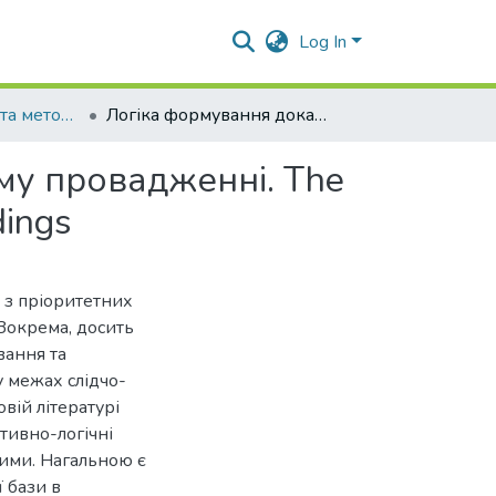
Log In
Історія філософії та методологія
Логіка формування доказової бази в кримінальному провадженні. The Logic of Forming the Evidence Base in Criminal Proceedings
му провадженні. The
dings
 з пріоритетних
Зокрема, досить
вання та
 межах слідчо-
вій літературі
ктивно-логічні
ними. Нагальною є
 бази в