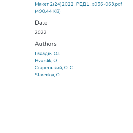
Макет 2(24)2022_РЕД1_p056-063.pdf
(490.44 KB)
Date
2022
Authors
Гвоздік, О.І.
Hvozdik, O.
Старенький, О. С.
Starenkyi, O.