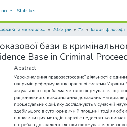
Space
Statistics
Філософські та методологічні проблеми права
2022 рік
#2
оказової бази в кримінально
vidence Base in Criminal Procee
Abstract
Удосконалення правозастосовної діяльності є одним
напрямів реформування правової системи України. 
актуальною є проблема методів формування, оціню
раціонального використання доказових матеріалів у
процесуальних дій, яку досліджують у сучасній науко
здебільшого в суто юридичній площині, тоді як об’є
підвалини цих методів наразі є недостатньо вивче
потреба в дослідженні логіки формування доказової