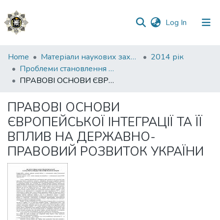
(current)
Log In
Communities
Home
Матеріали наукових заходів
2014 рік
&
Проблеми становлення України як демократичної та правової держави
Collections
ПРАВОВІ ОСНОВИ ЄВРОПЕЙСЬКОЇ ІНТЕГРАЦІЇ ТА ЇЇ ВПЛИВ НА ДЕРЖАВНО-ПРАВОВИЙ РОЗВИТОК УКРАЇНИ
All of DSpace
ПРАВОВІ ОСНОВИ
ЄВРОПЕЙСЬКОЇ ІНТЕГРАЦІЇ ТА ЇЇ
Statistics
ВПЛИВ НА ДЕРЖАВНО-
ПРАВОВИЙ РОЗВИТОК УКРАЇНИ