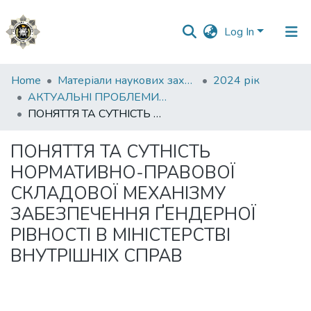
Log In
Communities
Home
Матеріали наукових заходів
2024 рік
&
АКТУАЛЬНІ ПРОБЛЕМИ ОХОРОНИ І ЗАХИСТУ ПРАВ ТА СВОБОД ЛЮДИНИ І ГРОМАДЯНИНА В УМОВАХ ВОЄННОГО СТАНУ ТА ПІСЛЯВОЄННИЙ ПЕРІОД
Collections
ПОНЯТТЯ ТА СУТНІСТЬ НОРМАТИВНО-ПРАВОВОЇ СКЛАДОВОЇ МЕХАНІЗМУ ЗАБЕЗПЕЧЕННЯ ҐЕНДЕРНОЇ РІВНОСТІ В МІНІСТЕРСТВІ ВНУТРІШНІХ СПРАВ
All of DSpace
ПОНЯТТЯ ТА СУТНІСТЬ
НОРМАТИВНО-ПРАВОВОЇ
Statistics
СКЛАДОВОЇ МЕХАНІЗМУ
ЗАБЕЗПЕЧЕННЯ ҐЕНДЕРНОЇ
РІВНОСТІ В МІНІСТЕРСТВІ
ВНУТРІШНІХ СПРАВ