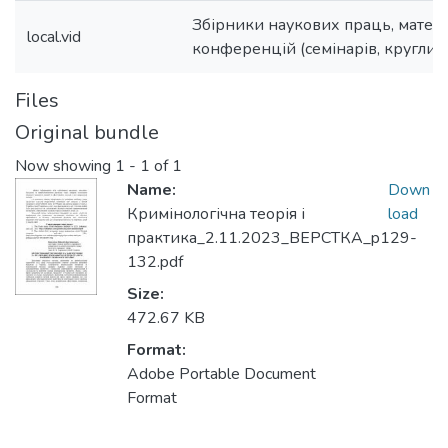
Збірники наукових праць, матер
local.vid
конференцій (семінарів, круглих с
Files
Original bundle
Now showing
1 - 1 of 1
Name:
Down
Кримінологічна теорія і
load
практика_2.11.2023_ВЕРСТКА_p129-
132.pdf
Size:
472.67 KB
Format:
Adobe Portable Document
Format