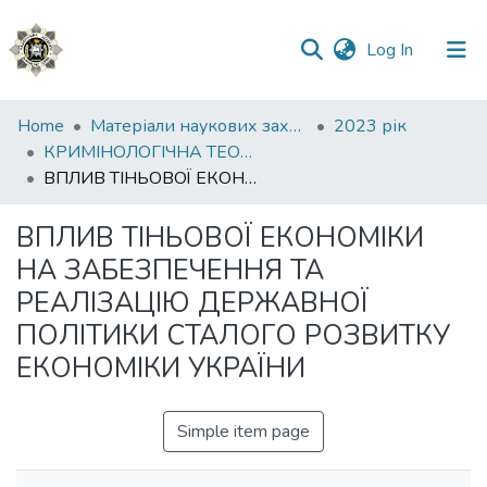
(current)
Log In
Communities
Home
Матеріали наукових заходів
2023 рік
&
КРИМІНОЛОГІЧНА ТЕОРІЯ І ПРАКТИКА: ДОСВІД, ПРОБЛЕМИ СЬОГОДЕННЯ ТА ШЛЯХИ ЇХ ВИРІШЕННЯ
Collections
ВПЛИВ ТІНЬОВОЇ ЕКОНОМІКИ НА ЗАБЕЗПЕЧЕННЯ ТА РЕАЛІЗАЦІЮ ДЕРЖАВНОЇ ПОЛІТИКИ СТАЛОГО РОЗВИТКУ ЕКОНОМІКИ УКРАЇНИ
All of DSpace
ВПЛИВ ТІНЬОВОЇ ЕКОНОМІКИ
НА ЗАБЕЗПЕЧЕННЯ ТА
Statistics
РЕАЛІЗАЦІЮ ДЕРЖАВНОЇ
ПОЛІТИКИ СТАЛОГО РОЗВИТКУ
ЕКОНОМІКИ УКРАЇНИ
Simple item page