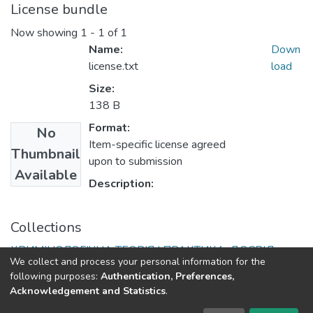
License bundle
Now showing
1 - 1 of 1
Name:
Down
license.txt
load
Size:
138 B
Format:
No
Item-specific license agreed
Thumbnail
upon to submission
Available
Description:
Collections
КРИМІНОЛОГІЧНА ТЕОРІЯ І ПРАКТИКА: ДОСВІД,
We collect and process your personal information for the
ПРОБЛЕМИ СЬОГОДЕННЯ ТА ШЛЯХИ ЇХ ВИРІШЕННЯ
following purposes:
Authentication, Preferences,
Acknowledgement and Statistics
.