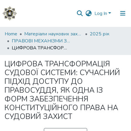
Log In
Communities
Home
Матеріали наукових заходів
2025 рік
&
ПРАВОВІ МЕХАНІЗМИ ЗАГАЛЬНОГО ТА ВІДКРИТОГО ДОСТУПУ ДО ПРАВОСУДДЯ: ВИКЛИКИ ЄВРОІНТЕГРАЦІЙНОГО ПРОЦЕСУ
Collections
ЦИФРОВА ТРАНСФОРМАЦІЯ СУДОВОЇ СИСТЕМИ: СУЧАСНИЙ ПІДХІД ДОСТУПУ ДО ПРАВОСУДДЯ, ЯК ОДНА ІЗ ФОРМ ЗАБЕЗПЕЧЕННЯ КОНСТИТУЦІЙНОГО ПРАВА НА СУДОВИЙ ЗАХИСТ
All of DSpace
ЦИФРОВА ТРАНСФОРМАЦІЯ
СУДОВОЇ СИСТЕМИ: СУЧАСНИЙ
Statistics
ПІДХІД ДОСТУПУ ДО
ПРАВОСУДДЯ, ЯК ОДНА ІЗ
ФОРМ ЗАБЕЗПЕЧЕННЯ
КОНСТИТУЦІЙНОГО ПРАВА НА
СУДОВИЙ ЗАХИСТ