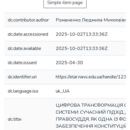
Simple item page
dc.contributor.author
Романенко Людмила Миколаївна
dc.date.accessioned
2025-10-02T13:33:36Z
dc.date.available
2025-10-02T13:33:36Z
dc.date.issued
2025-04-30
dc.identifier.uri
https://elar.navs.edu.ua/handle/1
dc.language.iso
uk_UA
ЦИФРОВА ТРАНСФОРМАЦІЯ СУ
СИСТЕМИ: СУЧАСНИЙ ПІДХІД 
dc.title
ПРАВОСУДДЯ, ЯК ОДНА ІЗ ФО
ЗАБЕЗПЕЧЕННЯ КОНСТИТУЦІЙ