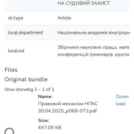
НА СУДОВИЙ ЗАХИСТ
dc.type
Article
local.department
Національна академія внутрішніх
Збірники наукових праць, матер
local.vid
конференцій (семінарів, круглих с
Files
Original bundle
Now showing
1 - 1 of 1
Name:
Down
Правовий механізм НПКС
load
30.04.2025_p068-072.pdf
Size:
497.09 KB