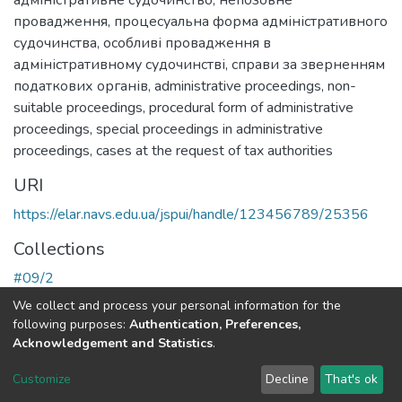
адміністративне судочинство
,
непозовне
провадження
,
процесуальна форма адміністративного
судочинства
,
особливі провадження в
адміністративному судочинстві
,
справи за зверненням
податкових органів
,
administrative proceedings
,
non-
suitable proceedings
,
procedural form of administrative
proceedings
,
special proceedings in administrative
proceedings
,
cases at the request of tax authorities
URI
https://elar.navs.edu.ua/jspui/handle/123456789/25356
Collections
#09/2
We collect and process your personal information for the
Full item page
following purposes:
Authentication, Preferences,
Acknowledgement and Statistics
.
DSpace software
copyright © 2002-2026
LYRASIS
Customize
Decline
That's ok
Cookie settings
Send Feedback