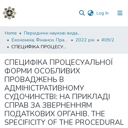
(current)
Log In
Communities
Home
Періодичні наукові видання НАВС
&
Економіка. Фінанси. Право.
2022 рік
#09/2
Collections
СПЕЦИФІКА ПРОЦЕСУАЛЬНОЇ ФОРМИ ОСОБЛИВИХ ПРОВАДЖЕНЬ В АДМІНІСТРАТИВНОМУ СУДОЧИНСТВІ: НА ПРИКЛАДІ СПРАВ ЗА ЗВЕРНЕННЯМ ПОДАТКОВИХ ОРГАНІВ. THE SPECIFICITY OF THE PROCEDURAL FORM OF SPECIAL PROCEEDINGS IN ADMINISTRATIVE PROCEEDINGS: ON THE EXAMPLE OF CASES AT THE REQUEST OF TAX AUTHORITIES
All of DSpace
СПЕЦИФІКА ПРОЦЕСУАЛЬНОЇ
ФОРМИ ОСОБЛИВИХ
Statistics
ПРОВАДЖЕНЬ В
АДМІНІСТРАТИВНОМУ
СУДОЧИНСТВІ: НА ПРИКЛАДІ
СПРАВ ЗА ЗВЕРНЕННЯМ
ПОДАТКОВИХ ОРГАНІВ. THE
SPECIFICITY OF THE PROCEDURAL