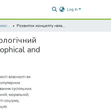
Log In
Теоретичні та методологічні проблеми юридичної психології
Розвиток концепту «власність»: філософсько-психологічний аспект.Development of the Concept «Property»: Philosophical and Psycological Aspects
ологічний
ophical and
сті власності як
 популярних
вання суспільних
чній, моральній,
і соціуму,
ацію