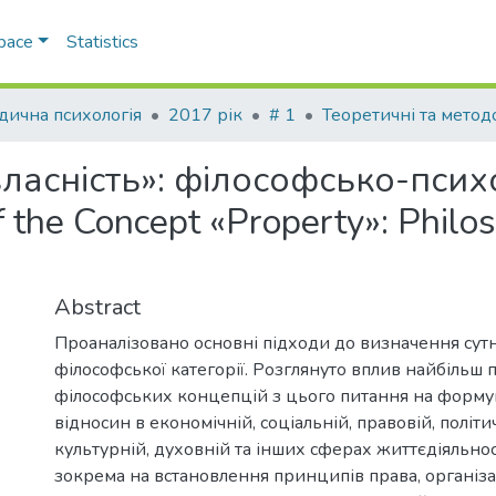
Space
Statistics
ична психологія
2017 рік
# 1
ласність»: філософсько-псих
the Concept «Property»: Philos
Abstract
Проаналізовано основні підходи до визначення сутно
філософської категорії. Розглянуто вплив найбільш
філософських концепцій з цього питання на форму
відносин в економічній, соціальній, правовій, політи
культурній, духовній та інших сферах життєдіяльност
зокрема на встановлення принципів права, організ