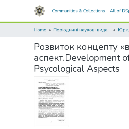
Communities & Collections
All of D
Home
Періодичні наукові видання НАВС
Юрид
Розвиток концепту «в
аспект.Development of 
Psycological Aspects