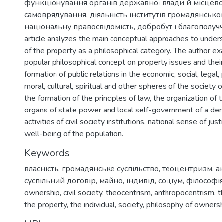
функціонування органів державної влади й місцев
самоврядування, діяльність інститутів громадянськог
національну правосвідомість, добробут і благополуч
article analyzes the main conceptual approaches to under
of the property as a philosophical category. The author 
popular philosophical concept on property issues and thei
formation of public relations in the economic, social, legal, p
moral, cultural, spiritual and other spheres of the society of l
the formation of the principles of law, the organization of 
organs of state power and local self-government of a dem
activities of civil society institutions, national sense of jus
well-being of the population.
Keywords
власність
,
громадянське суспільство
,
теоцентризм
,
а
суспільний договір
,
майно
,
індивід
,
соціум
,
філософія
ownership
,
civil society
,
theocentrism
,
anthropocentrism
,
t
the property
,
the individual
,
society
,
philosophy of owners