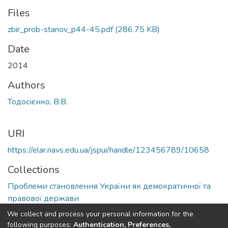
Files
zbir_prob-stanov_p44-45.pdf
(286.75 KB)
Date
2014
Authors
Тодосієнко, В.В.
URI
https://elar.navs.edu.ua/jspui/handle/123456789/10658
Collections
Проблеми становлення України як демократичної та
правової держави
We collect and process your personal information for the
Full item page
following purposes:
Authentication, Preferences,