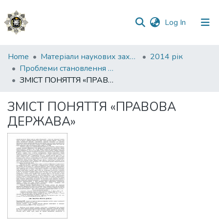
(current)
Log In
Communities
Home
Матеріали наукових заходів
2014 рік
&
Проблеми становлення України як демократичної та правової держави
Collections
ЗМІСТ ПОНЯТТЯ «ПРАВОВА ДЕРЖАВА»
All of DSpace
ЗМІСТ ПОНЯТТЯ «ПРАВОВА
ДЕРЖАВА»
Statistics