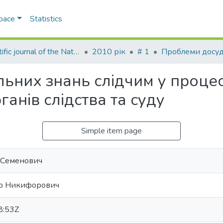
Space
Statistics
Scientific journal of the National Academy of Internal Affairs
2010 рік
# 1
ьних знань слідчим у процесі
анів слідства та суду
Simple item page
 Семенович
др Никифорович
8:53Z