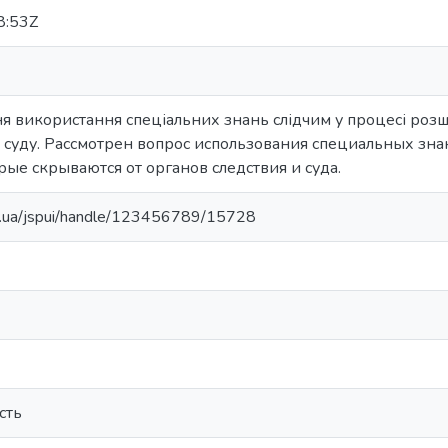
8:53Z
я використання спеціальних знань слідчим у процесі розшу
та суду. Рассмотрен вопрос использования специальных зн
рые скрываются от органов следствия и суда.
edu.ua/jspui/handle/123456789/15728
сть