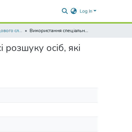
Log In
Проблеми досудового слідства
Використання спеціальних знань слідчим у процесі розшуку осіб, які переховуються від органів слідства та суду
 розшуку осіб, які