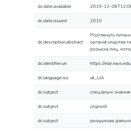
dc.date.available
2019-12-06T12:0
dc.date.issued
2010
Розглянуто питанн
dc.description.abstract
органів слідства 
розыска лиц, кото
dc.identifier.uri
https://elar.navs.
dc.language.iso
uk_UA
dc.subject
спеціальні знання
dc.subject
слідчий
dc.subject
розшукова діяльні