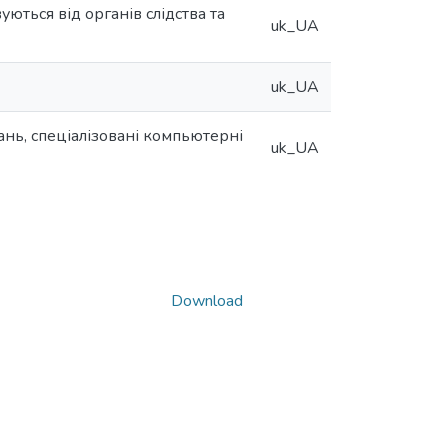
ються від органів слідства та
uk_UA
uk_UA
ань, спеціалізовані компьютерні
uk_UA
Download