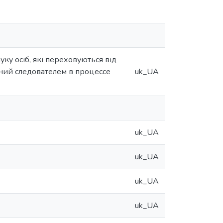
ку осіб, які переховуються від
аний следователем в процессе
uk_UA
uk_UA
uk_UA
uk_UA
uk_UA