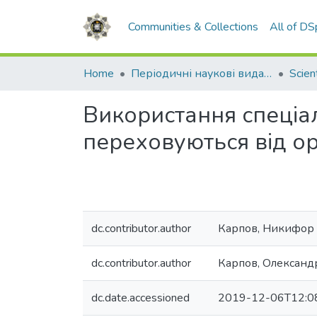
Communities & Collections
All of D
Home
Періодичні наукові видання НАВС
Використання спеціал
переховуються від орг
dc.contributor.author
Карпов, Никифор
dc.contributor.author
Карпов, Олексан
dc.date.accessioned
2019-12-06T12:0