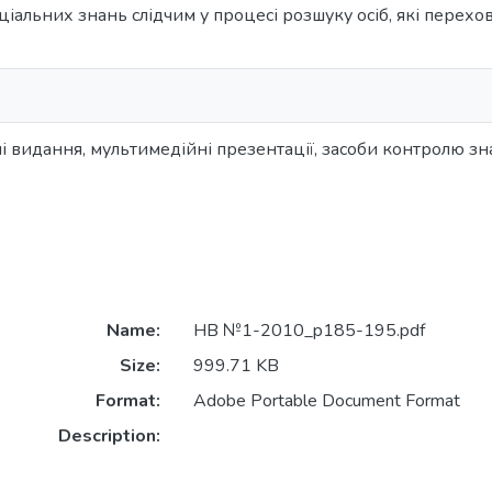
іальних знань слідчим у процесі розшуку осіб, які перехову
і видання, мультимедійні презентації, засоби контролю зн
Name:
НВ №1-2010_p185-195.pdf
Size:
999.71 KB
Format:
Adobe Portable Document Format
Description: