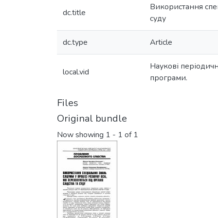
Використання спец
dc.title
суду
dc.type
Article
Наукові періодичн
local.vid
програми.
Files
Original bundle
Now showing
1 - 1 of 1