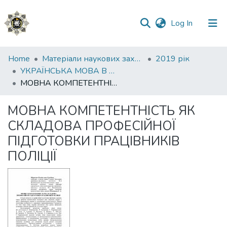
(current)
Log In
Communities
Home
Матеріали наукових заходів
2019 рік
&
УКРАЇНСЬКА МОВА В ЮРИСПРУДЕНЦІЇ: СТАН, ПРОБЛЕМИ, ПЕРСПЕКТИВИ Частина 2
Collections
МОВНА КОМПЕТЕНТНІСТЬ ЯК СКЛАДОВА ПРОФЕСІЙНОЇ ПІДГОТОВКИ ПРАЦІВНИКІВ ПОЛІЦІЇ
All of DSpace
МОВНА КОМПЕТЕНТНІСТЬ ЯК
СКЛАДОВА ПРОФЕСІЙНОЇ
Statistics
ПІДГОТОВКИ ПРАЦІВНИКІВ
ПОЛІЦІЇ