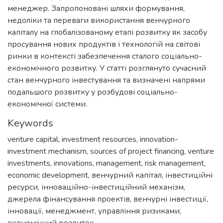
менеджер. Запропоновані шляхи формування,
недоліки та переваги використання венчурного
капіталу на глобалізованому етапі розвитку як засобу
просування нових продуктів і технологій на світові
ринки в контексті забезпечення сталого соціально-
економічного розвитку. У статті розглянуто сучасний
стан венчурного інвестування та визначені напрями
подальшого розвитку у розбудові соціально-
економічної системи.
Keywords
venture capital
,
investment resources
,
innovation-
investment mechanism
,
sources of project financing
,
venture
investments
,
innovations
,
management
,
risk management
,
economic development
,
венчурний капітал
,
інвестиційні
ресурси
,
інноваційно-інвестиційний механізм
,
джерела фінансування проектів
,
венчурні інвестиції
,
інновації
,
менеджмент
,
управління ризиками
,