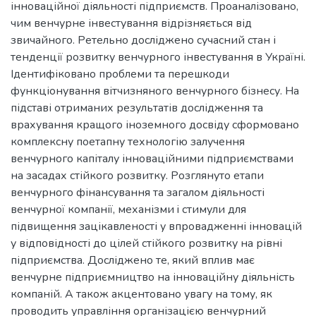
інноваційної діяльності підприємств. Проаналізовано,
чим венчурне інвестування відрізняється від
звичайного. Ретельно досліджено сучасний стан і
тенденції розвитку венчурного інвестування в Україні.
Ідентифіковано проблеми та перешкоди
функціонування вітчизняного венчурного бізнесу. На
підставі отриманих результатів дослідження та
врахування кращого іноземного досвіду сформовано
комплексну поетапну технологію залучення
венчурного капіталу інноваційними підприємствами
на засадах стійкого розвитку. Розглянуто етапи
венчурного фінансування та загалом діяльності
венчурної компанії, механізми i стимули для
підвищення зацікавленості у впровадженні інновацій
у відповідності до цілей стійкого розвитку на рівні
підприємства. Досліджено те, який вплив має
венчурне підприємництво на інноваційну діяльність
компаній. А також акцентовано увагу на тому, як
проводить управління організацією венчурний