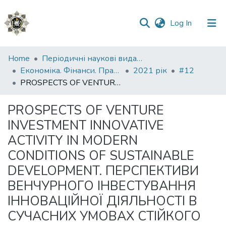
(current)
Log In
Communities
Home
Періодичні наукові видання НАВС
&
Економіка. Фінанси. Право.
2021 рік
#12
Collections
PROSPECTS OF VENTURE INVESTMENT INNOVATIVE ACTIVITY IN MODERN CONDITIONS OF SUSTAINABLE DEVELOPMENT. ПЕРСПЕКТИВИ ВЕНЧУРНОГО ІНВЕСТУВАННЯ ІННОВАЦІЙНОЇ ДІЯЛЬНОСТІ В СУЧАСНИХ УМОВАХ СТІЙКОГО РОЗВИТКУ
All of DSpace
PROSPECTS OF VENTURE
INVESTMENT INNOVATIVE
Statistics
ACTIVITY IN MODERN
CONDITIONS OF SUSTAINABLE
DEVELOPMENT. ПЕРСПЕКТИВИ
ВЕНЧУРНОГО ІНВЕСТУВАННЯ
ІННОВАЦІЙНОЇ ДІЯЛЬНОСТІ В
СУЧАСНИХ УМОВАХ СТІЙКОГО