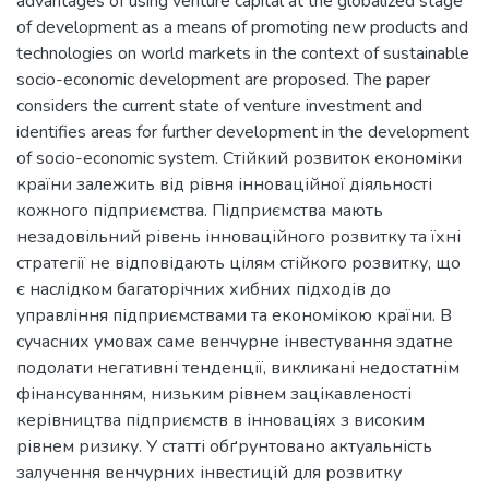
advantages of using venture capital at the globalized stage
of development as a means of promoting new products and
technologies on world markets in the context of sustainable
socio-economic development are proposed. The paper
considers the current state of venture investment and
identifies areas for further development in the development
of socio-economic system. Стійкий розвиток економіки
країни залежить від рівня інноваційної діяльності
кожного підприємства. Підприємства мають
незадовільний рівень інноваційного розвитку та їхні
стратегії не відповідають цілям стійкого розвитку, що
є наслідком багаторічних хибних підходів до
управління підприємствами та економікою країни. В
сучасних умовах саме венчурне інвестування здатне
подолати негативні тенденції, викликані недостатнім
фінансуванням, низьким рівнем зацікавленості
керівництва підприємств в інноваціях з високим
рівнем ризику. У статті обґрунтовано актуальність
залучення венчурних інвестицій для розвитку