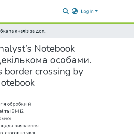
Log In
Обробка та аналіз за допомогою MS Excel IBM i2 Analyst’s Notebook інформації щодо одночасного перетину кордону декількома особами. Processing and analysis of information on simultaneous border crossing by several persons using MS Excel and IBM i2 Analyst’s Notebook
alyst’s Notebook
декількома особами.
s border crossing by
Notebook
гія обробки й
l та IBM i2
омчої
» щодо виявлення
, стосовно якої