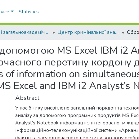
Space
Statistics
Праці загальноакадемічних кафедр
Центр кримінальної аналітики НАВС
 допомогою MS Excel IBM i2 An
очасного перетину кордону 
s of information on simultaneou
MS Excel and IBM i2 Analyst’s 
Abstract
У посібнику висвітлено загальний порядок та технол
аналізу за допомогою програмних продуктів MS Exce
Analyst’s Notebook інформації з інтегрованої міжвід
інформаційно-телекомунікаційної системи «Аркан
фактів та часу одночасного перетину кордону особою