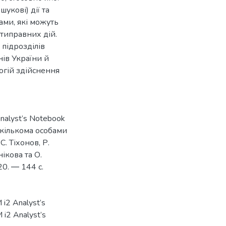
шукові) дії та
ами, які можуть
отиправних дій.
підрозділів
нів України й
огій здійснення
nalyst’s Notebook
кількома особами
С. Тіхонов, Р.
нікова та О.
20. ― 144 с.
 i2 Analyst’s
 i2 Analyst’s