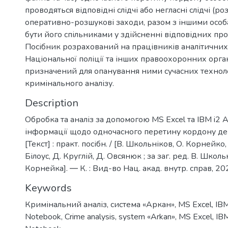
проводяться відповідні слідчі або негласні слідчі (роз
оперативно-розшукові заходи, разом з іншими особ
бути його спільниками у здійсненні відповідних пр
Посібник розрахований на працівників аналітичних 
Національної поліції та інших правоохоронних орга
призначений для опанування ними сучасних технол
кримінального аналізу.
Description
Обробка та аналіз за допомогою MS Excel та IBM i2 A
інформації щодо одночасного перетину кордону де
[Текст] : практ. посібн. / [В. Школьніков, О. Корнейко, 
Білоус, Д. Круглій, Д. Овсянюк ; за заг. ред. В. Школь
Корнейка]. ― К. : Вид-во Нац. акад. внутр. справ, 20
Keywords
Кримінальний аналіз
,
система «Аркан»
,
MS Excel
,
IBM
Notebook
,
Crime analysis
,
system «Arkan»
,
MS Excel
,
IBM