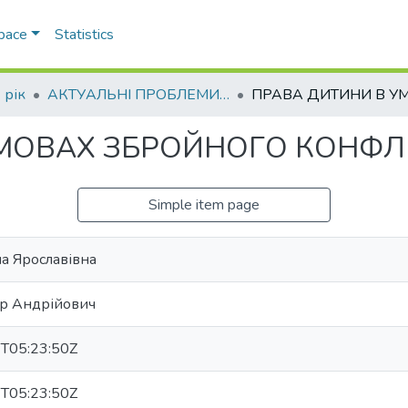
Space
Statistics
 рік
АКТУАЛЬНІ ПРОБЛЕМИ ОХОРОНИ І ЗАХИСТУ ПРАВ ТА СВОБОД ЛЮДИНИ І ГРОМАДЯНИНА В УМОВАХ ВОЄННОГО СТАНУ ТА ПІСЛЯВОЄННИЙ ПЕРІОД
МОВАХ ЗБРОЙНОГО КОНФЛ
Simple item page
а Ярославівна
ар Андрійович
T05:23:50Z
T05:23:50Z