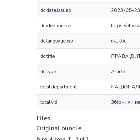
dc.date.issued
2023-05-2
dc.identifier.uri
https://elar
dc.language.iso
uk_UA
dc.title
ПРАВА ДИТ
dc.type
Article
local.department
НАЦІОНАЛЬ
local.vid
Збірники на
Files
Original bundle
Now showing
1 - 1 of 1