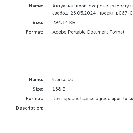
Name:
Актуальні проб. охорони і захисту п
свобод_23.05.2024_проєкт_p067-0
Size:
294.14 KB
Format:
Adobe Portable Document Format
Name:
license.txt
Size:
138 B
Format:
Item-specific license agreed upon to s
Description: