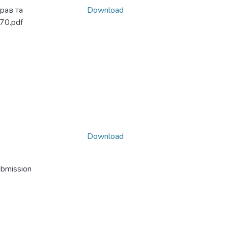
рав та
Download
70.pdf
Download
ubmission