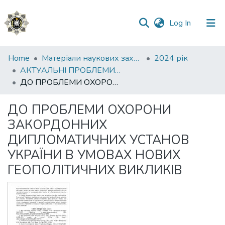
(current)
Log In
Communities
Home
Матеріали наукових заходів
2024 рік
&
АКТУАЛЬНІ ПРОБЛЕМИ ОХОРОНИ І ЗАХИСТУ ПРАВ ТА СВОБОД ЛЮДИНИ І ГРОМАДЯНИНА В УМОВАХ ВОЄННОГО СТАНУ ТА ПІСЛЯВОЄННИЙ ПЕРІОД
Collections
ДО ПРОБЛЕМИ ОХОРОНИ ЗАКОРДОННИХ ДИПЛОМАТИЧНИХ УСТАНОВ УКРАЇНИ В УМОВАХ НОВИХ ГЕОПОЛІТИЧНИХ ВИКЛИКІВ
All of DSpace
ДО ПРОБЛЕМИ ОХОРОНИ
ЗАКОРДОННИХ
Statistics
ДИПЛОМАТИЧНИХ УСТАНОВ
УКРАЇНИ В УМОВАХ НОВИХ
ГЕОПОЛІТИЧНИХ ВИКЛИКІВ