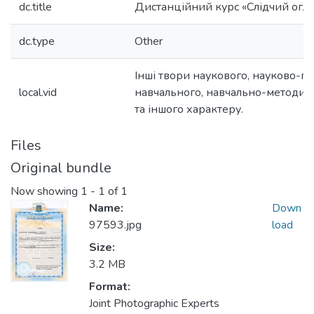
dc.title
Дистанційний курс «Слідчий огл
dc.type
Other
Інші твори наукового, науково-п
local.vid
навчального, навчально-методичн
та іншого характеру.
Files
Original bundle
Now showing
1 - 1 of 1
Name:
Down
97593.jpg
load
Size:
3.2 MB
Format:
Joint Photographic Experts