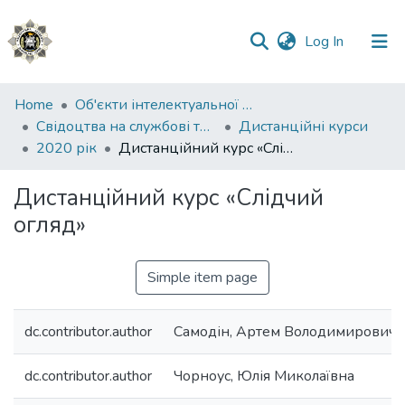
(current)
Log In
Communities
Home
Об'єкти інтелектуальної власності
&
Свідоцтва на службові твори
Дистанційні курси
Collections
2020 рік
Дистанційний курс «Слідчий огляд»
All of DSpace
Дистанційний курс «Слідчий
огляд»
Statistics
Simple item page
dc.contributor.author
Самодін, Артем Володимирович
dc.contributor.author
Чорноус, Юлія Миколаївна