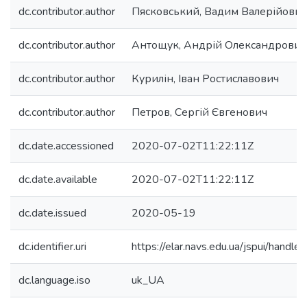
dc.contributor.author
Пясковський, Вадим Валерійович
dc.contributor.author
Антощук, Андрій Олександрович
dc.contributor.author
Курилін, Іван Ростиславович
dc.contributor.author
Петров, Сергій Євгенович
dc.date.accessioned
2020-07-02T11:22:11Z
dc.date.available
2020-07-02T11:22:11Z
dc.date.issued
2020-05-19
dc.identifier.uri
https://elar.navs.edu.ua/jspui/han
dc.language.iso
uk_UA