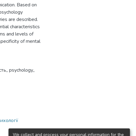
nication. Based on
 psychology
ies are described.
ial characteristics
ms and levels of
pecificity of mental
сть,
,
psychology,
,
ихології
We collect and process your personal information for the