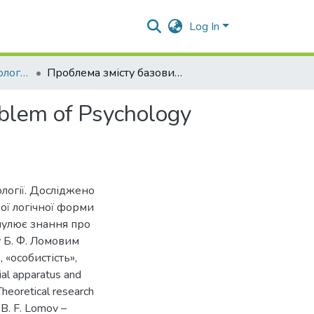
Log In
Теоретичні та методологічні проблеми юридичної психології
Проблема змісту базових категорій психології. Problem of Psychology Basic Categories Content.
blem of Psychology
логії. Досліджено
вої логічної форми
мулює знання про
у Б. Ф. Ломовим
 «особистість»,
ial apparatus and
Theoretical research
 B. F. Lomov –