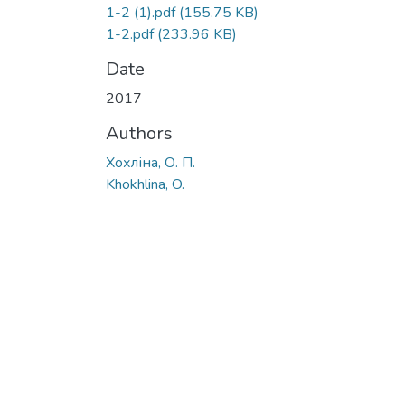
1-2 (1).pdf
(155.75 KB)
1-2.pdf
(233.96 KB)
Date
2017
Authors
Хохліна, О. П.
Khokhlina, O.