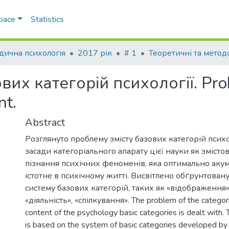
Space
Statistics
ична психологія
2017 рік
# 1
их категорій психології. Pro
nt.
Abstract
Розглянуто проблему змісту базових категорій психо
засади категоріального апарату цієї науки як змісто
пізнання психічних феноменів, яка оптимально аку
істотне в психічному житті. Висвітлено обґрунтован
систему базових категорій, таких як «відображення»,
«діяльність», «спілкування». The problem of the categor
content of the psychology basic categories is dealt with. 
is based on the system of basic categories developed by