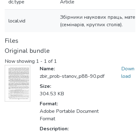
dc.type
Article
Збірники наукових праць, матер
local.vid
(семінарів, круглих столів).
Files
Original bundle
Now showing
1 - 1 of 1
Name:
Down
zbir_prob-stanov_p88-90.pdf
load
Size:
304.53 KB
Format:
Adobe Portable Document
Format
Description: