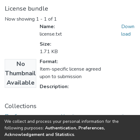
License bundle
Now showing
1 - 1 of 1
Name:
Down
license.txt
load
Size:
1.71 KB
Format:
No
Item-specific license agreed
Thumbnail
upon to submission
Available
Description:
Collections
Проблеми становлення України як демократичної та
We collect and process your personal information for the
правової держави
following purposes:
Authentication, Preferences,
Acknowledgement and Statistics
.