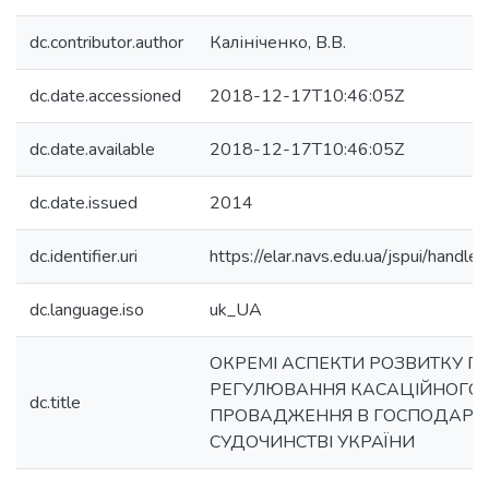
dc.contributor.author
Калініченко, В.В.
dc.date.accessioned
2018-12-17T10:46:05Z
dc.date.available
2018-12-17T10:46:05Z
dc.date.issued
2014
dc.identifier.uri
https://elar.navs.edu.ua/jspui/han
dc.language.iso
uk_UA
ОКРЕМІ АСПЕКТИ РОЗВИТКУ П
РЕГУЛЮВАННЯ КАСАЦІЙНОГО 
dc.title
ПРОВАДЖЕННЯ В ГОСПОДАРС
СУДОЧИНСТВІ УКРАЇНИ