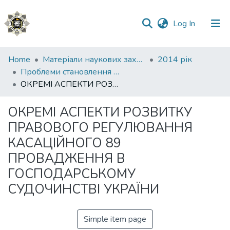
(current)
Log In
Communities
Home
Матеріали наукових заходів
2014 рік
&
Проблеми становлення України як демократичної та правової держави
Collections
ОКРЕМІ АСПЕКТИ РОЗВИТКУ ПРАВОВОГО РЕГУЛЮВАННЯ КАСАЦІЙНОГО 89 ПРОВАДЖЕННЯ В ГОСПОДАРСЬКОМУ СУДОЧИНСТВІ УКРАЇНИ
All of DSpace
ОКРЕМІ АСПЕКТИ РОЗВИТКУ
ПРАВОВОГО РЕГУЛЮВАННЯ
Statistics
КАСАЦІЙНОГО 89
ПРОВАДЖЕННЯ В
ГОСПОДАРСЬКОМУ
СУДОЧИНСТВІ УКРАЇНИ
Simple item page