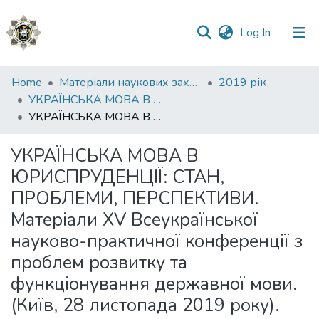
(current)
Log In
Communities
Home
Матеріали наукових заходів
2019 рік
&
УКРАЇНСЬКА МОВА В ЮРИСПРУДЕНЦІЇ: СТАН, ПРОБЛЕМИ, ПЕРСПЕКТИВИ Частина 2
Collections
УКРАЇНСЬКА МОВА В ЮРИСПРУДЕНЦІЇ: СТАН, ПРОБЛЕМИ, ПЕРСПЕКТИВИ. Матеріали XV Всеукраїнської науково-практичної конференції з проблем розвитку та функціонування державної мови. (Київ, 28 листопада 2019 року). Частина 2
All of DSpace
УКРАЇНСЬКА МОВА В
ЮРИСПРУДЕНЦІЇ: СТАН,
Statistics
ПРОБЛЕМИ, ПЕРСПЕКТИВИ.
Матеріали XV Всеукраїнської
науково-практичної конференції з
проблем розвитку та
функціонування державної мови.
(Київ, 28 листопада 2019 року).