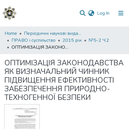
(current)
Log In
Communities
Home
Періодичні наукові видання НАВС
&
ПРАВО і суспільство
2015 рік
№5-2 Ч.2
Collections
ОПТИМІЗАЦІЯ ЗАКОНОДАВСТВА ЯК ВИЗНАЧАЛЬНИЙ ЧИННИК ПІДВИЩЕННЯ ЕФЕКТИВНОСТІ ЗАБЕЗПЕЧЕННЯ ПРИРОДНО-ТЕХНОГЕННОЇ БЕЗПЕКИ
All of DSpace
ОПТИМІЗАЦІЯ ЗАКОНОДАВСТВА
ЯК ВИЗНАЧАЛЬНИЙ ЧИННИК
Statistics
ПІДВИЩЕННЯ ЕФЕКТИВНОСТІ
ЗАБЕЗПЕЧЕННЯ ПРИРОДНО-
ТЕХНОГЕННОЇ БЕЗПЕКИ