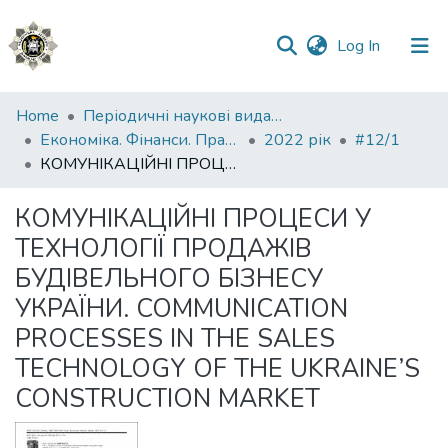
(current)
Log In
Communities
Home
Періодичні наукові видання НАВС
&
Економіка. Фінанси. Право.
2022 рік
#12/1
Collections
КОМУНІКАЦІЙНІ ПРОЦЕСИ У ТЕХНОЛОГІЇ ПРОДАЖІВ БУДІВЕЛЬНОГО БІЗНЕСУ УКРАЇНИ. COMMUNICATION PROCESSES IN THE SALES TECHNOLOGY OF THE UKRAINE’S CONSTRUCTION MARKET
All of DSpace
КОМУНІКАЦІЙНІ ПРОЦЕСИ У
ТЕХНОЛОГІЇ ПРОДАЖІВ
Statistics
БУДІВЕЛЬНОГО БІЗНЕСУ
УКРАЇНИ. COMMUNICATION
PROCESSES IN THE SALES
TECHNOLOGY OF THE UKRAINE’S
CONSTRUCTION MARKET