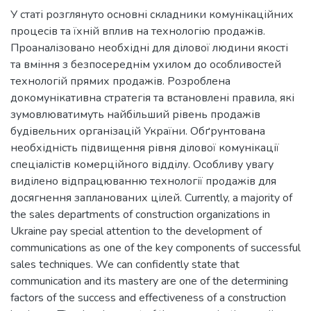
У статі розглянуто основні складники комунікаційних
процесів та їхній вплив на технологію продажів.
Проаналізовано необхідні для ділової людини якості
та вміння з безпосереднім ухилом до особливостей
технологій прямих продажів. Розроблена
докомунікативна стратегія та встановлені правила, які
зумовлюватимуть найбільший рівень продажів
будівельних організацій України. Обґрунтована
необхідність підвищення рівня ділової комунікації
спеціалістів комерційного відділу. Особливу увагу
виділено відпрацюванню технології продажів для
досягнення запланованих цілей. Currently, a majority of
the sales departments of construction organizations in
Ukraine pay special attention to the development of
communications as one of the key components of successful
sales techniques. We can confidently state that
communication and its mastery are one of the determining
factors of the success and effectiveness of a construction