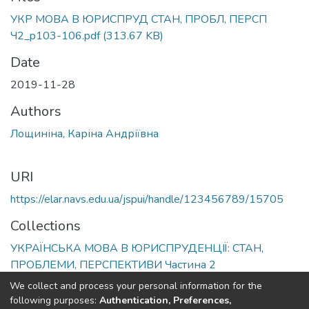
УКР МОВА В ЮРИСПРУД СТАН, ПРОБЛ, ПЕРСП
Ч2_p103-106.pdf
(313.67 KB)
Date
2019-11-28
Authors
Лощиніна, Каріна Андріївна
URI
https://elar.navs.edu.ua/jspui/handle/123456789/15705
Collections
УКРАЇНСЬКА МОВА В ЮРИСПРУДЕНЦІЇ: СТАН,
ПРОБЛЕМИ, ПЕРСПЕКТИВИ Частина 2
We collect and process your personal information for the
Full item page
following purposes:
Authentication, Preferences,