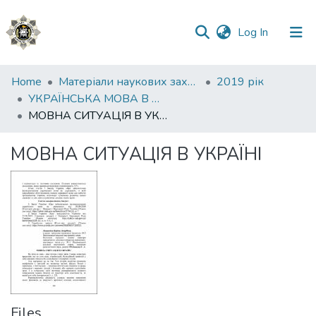
(current)
Log In
Communities
Home
Матеріали наукових заходів
2019 рік
&
УКРАЇНСЬКА МОВА В ЮРИСПРУДЕНЦІЇ: СТАН, ПРОБЛЕМИ, ПЕРСПЕКТИВИ Частина 2
Collections
МОВНА СИТУАЦІЯ В УКРАЇНІ
All of DSpace
МОВНА СИТУАЦІЯ В УКРАЇНІ
Statistics
Files