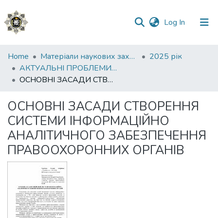
(current)
Log In
Communities
Home
Матеріали наукових заходів
2025 рік
&
АКТУАЛЬНІ ПРОБЛЕМИ ВИКОРИСТАННЯ СУЧАСНИХ ІНФОРМАЦІЙНИХ ТЕХНОЛОГІЙ В ПРАВІ ТА ПСИХОЛОГІЇ ТА ШЛЯХИ ЇХ ВИРІШЕННЯ
Collections
ОСНОВНІ ЗАСАДИ СТВОРЕННЯ СИСТЕМИ ІНФОРМАЦІЙНО АНАЛІТИЧНОГО ЗАБЕЗПЕЧЕННЯ ПРАВООХОРОННИХ ОРГАНІВ
All of DSpace
ОСНОВНІ ЗАСАДИ СТВОРЕННЯ
СИСТЕМИ ІНФОРМАЦІЙНО
Statistics
АНАЛІТИЧНОГО ЗАБЕЗПЕЧЕННЯ
ПРАВООХОРОННИХ ОРГАНІВ