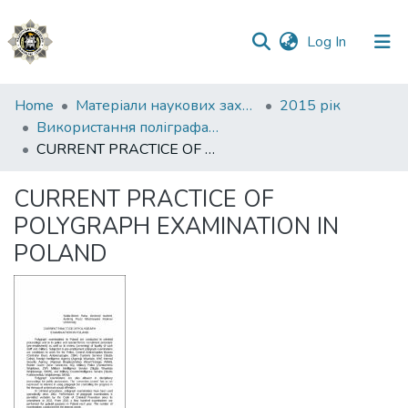
(current)
Log In
Communities
Home
Матеріали наукових заходів
2015 рік
&
Використання поліграфа в правоохоронній діяльності: проблеми та перспективи
Collections
CURRENT PRACTICE OF POLYGRAPH EXAMINATION IN POLAND
All of DSpace
CURRENT PRACTICE OF
POLYGRAPH EXAMINATION IN
Statistics
POLAND