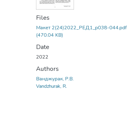
Files
Макет 2(24)2022_РЕД1_p038-044.pdf
(470.04 KB)
Date
2022
Authors
Ванджурак, Р.В.
Vandzhurak, R.