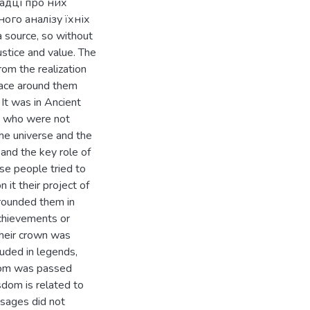
гадці про них
ого аналізу їхніх
 a source, so without
justice and value. The
rom the realization
lace around them
 It was in Ancient
d who were not
the universe and the
and the key role of
ese people tried to
 it their project of
rrounded them in
 achievements or
heir crown was
uded in legends,
sdom was passed
sdom is related to
e sages did not