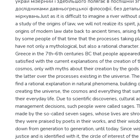
украй мізерний і здебільшого полягає в поспішній з
дослідниками давньогрецької філософії, без детальн
міркувань.Just as it is difficult to imagine a river without
a study of the origins of law, we will not realize its spirit, 
origins of modern law date back to ancient times, arising f
by some people of that time that the processes taking p
have not only a mythological, but also a rational character.
Greece in the 7th–6th centuries BC that people appeare
satisfied with the current explanations of the creation of 
cosmos, only with myths about their creation by the gods 
the latter over the processes existing in the universe. Th
find a rational explanation in natural phenomena, building on
creating the universe, the cosmos and everything that su
their everyday life. Due to scientific discoveries, cultural
management decisions, such people were called sages. T
made by the so-called seven sages, whose lives are shro
they were praised by poets in their works, and their wi
down from generation to generation, until today. Since wi
justice and is identified with it, the circle of interest of th