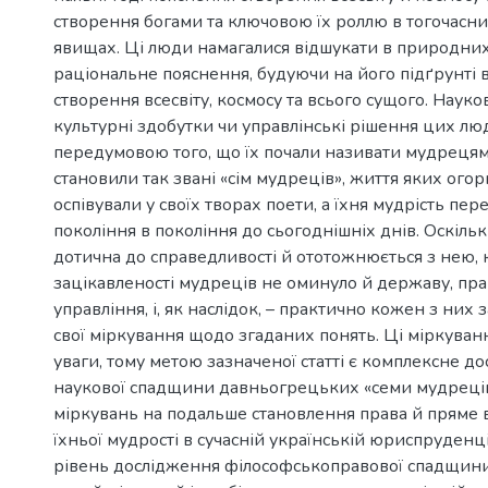
створення богами та ключовою їх роллю в тогочасни
явищах. Ці люди намагалися відшукати в природни
раціональне пояснення, будуючи на його підґрунті 
створення всесвіту, космосу та всього сущого. Науков
культурні здобутки чи управлінські рішення цих лю
передумовою того, що їх почали називати мудрецями
становили так звані «сім мудреців», життя яких огор
оспівували у своїх творах поети, а їхня мудрість пер
покоління в покоління до сьогоднішніх днів. Оскіль
дотична до справедливості й ототожнюється з нею, 
зацікавленості мудреців не оминуло й державу, прав
управління, і, як наслідок, – практично кожен з них 
свої міркування щодо згаданих понять. Ці міркуванн
уваги, тому метою зазначеної статті є комплексне д
наукової спадщини давньогрецьких «семи мудреців»
міркувань на подальше становлення права й пряме
їхньої мудрості в сучасній українській юриспруденці
рівень дослідження філософськоправової спадщини