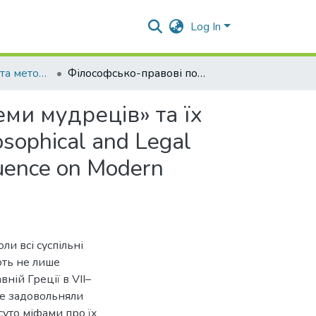
Log In
Історія філософії та методологія
Філософсько-правові погляди давньогрецьких «семи мудреців» та їх вплив на сучасну українську юриспруденцію . Philosophical and Legal Views of the Ancient Greek Seven Sages and their Influence on Modern Ukrainian Jurisprudence
ми мудреців» та їх
sophical and Legal
luence on Modern
ли всі суспільні
ють не лише
ній Греції в VII–
 не задовольняли
суто міфами про їх