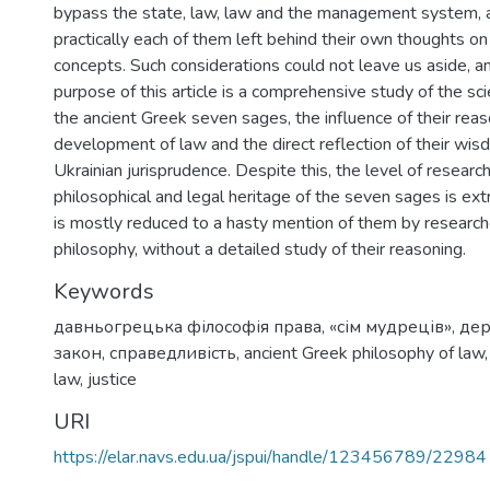
bypass the state, law, law and the management system, a
practically each of them left behind their own thoughts o
concepts. Such considerations could not leave us aside, a
purpose of this article is a comprehensive study of the scie
the ancient Greek seven sages, the influence of their reas
development of law and the direct reflection of their wi
Ukrainian jurisprudence. Despite this, the level of research
philosophical and legal heritage of the seven sages is e
is mostly reduced to a hasty mention of them by research
philosophy, without a detailed study of their reasoning.
Keywords
давньогрецька філософія права
,
«сім мудреців»
,
де
закон
,
справедливість
,
ancient Greek philosophy of law
law
,
justice
URI
https://elar.navs.edu.ua/jspui/handle/123456789/22984