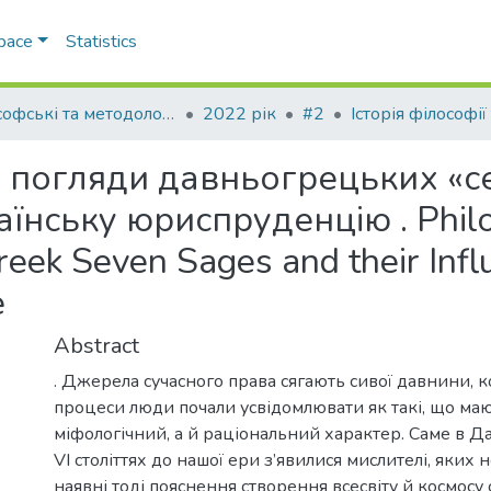
Space
Statistics
Філософські та методологічні проблеми права
2022 рік
#2
 погляди давньогрецьких «се
їнську юриспруденцію . Philo
reek Seven Sages and their Inf
e
Abstract
. Джерела сучасного права сягають сивої давнини, ко
процеси люди почали усвідомлювати як такі, що ма
міфологічний, а й раціональний характер. Саме в Дав
VI століттях до нашої ери з’явилися мислителі, яких
наявні тоді пояснення створення всесвіту й космосу 