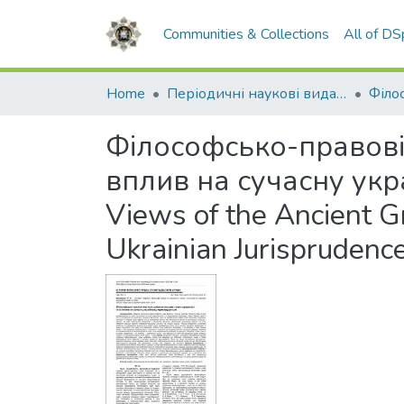
Communities & Collections
All of D
Home
Періодичні наукові видання НАВС
Філософсько-правові
вплив на сучасну укра
Views of the Ancient G
Ukrainian Jurisprudenc