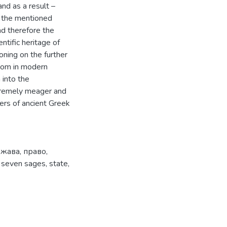
nd as a result –
n the mentioned
nd therefore the
ntific heritage of
oning on the further
sdom in modern
 into the
xtremely meager and
ers of ancient Greek
ржава
,
право
,
,
seven sages
,
state
,