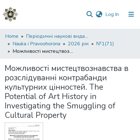
(current)
Log In
Communities
Home
Періодичні наукові видання НАВС
&
Nauka і Рravoohorona
2026 рік
№1(71)
Collections
Можливості мистецтвознавства в розслідуванні контрабанди культурних цінностей. The Potential of Art History in Investigating the Smuggling of Cultural Property
All of DSpace
Можливості мистецтвознавства в
розслідуванні контрабанди
Statistics
культурних цінностей. The
Potential of Art History in
Investigating the Smuggling of
Cultural Property