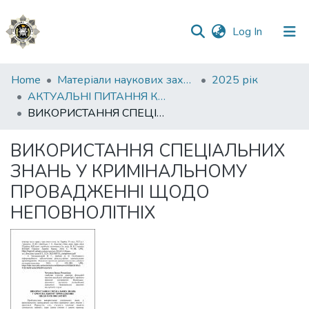
(current)
Log In
Communities
Home
Матеріали наукових заходів
2025 рік
&
АКТУАЛЬНІ ПИТАННЯ КРИМІНАЛІСТИКИ ТА СУДОВОЇ ЕКСПЕРТИЗИ В УМОВАХ ВОЄННОГО СТАНУ
Collections
ВИКОРИСТАННЯ СПЕЦІАЛЬНИХ ЗНАНЬ У КРИМІНАЛЬНОМУ ПРОВАДЖЕННІ ЩОДО НЕПОВНОЛІТНІХ
All of DSpace
ВИКОРИСТАННЯ СПЕЦІАЛЬНИХ
ЗНАНЬ У КРИМІНАЛЬНОМУ
Statistics
ПРОВАДЖЕННІ ЩОДО
НЕПОВНОЛІТНІХ