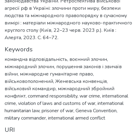
законодавства України. Ретроспектива військової
агресії рф в Україні: злочини проти миру, безпеки
людства та міжнародного правопорядку в сучасному
вимірі : матеріали міжнародного науково-практичного
круглого столу (Київ, 22–23 черв. 2023 р.). Київ :
Алерта, 2023. С. 64–72.
Keywords
командна відповідальність
,
воєнний злочин
,
міжнародний злочин
,
порушення законів і звичаїв
війни
,
міжнародне гуманітарне право
,
військовополонений
,
Женевська конвенція
,
військовий командир
,
міжнародний збройний
конфлікт
,
command responsibility
,
war crime
,
international
crime
,
violation of laws and customs of war
,
international
humanitarian law
,
prisoner of war
,
Geneva Convention
,
military commander
,
international armed conflict
URI