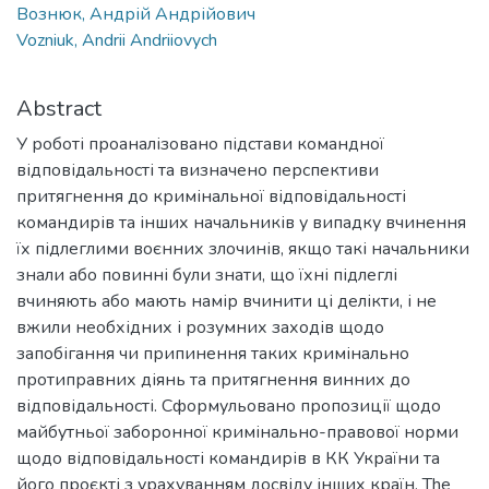
Вознюк, Андрій Андрійович
Vozniuk, Andrii Andriiovych
Abstract
У роботі проаналізовано підстави командної
відповідальності та визначено перспективи
притягнення до кримінальної відповідальності
командирів та інших начальників у випадку вчинення
їх підлеглими воєнних злочинів, якщо такі начальники
знали або повинні були знати, що їхні підлеглі
вчиняють або мають намір вчинити ці делікти, і не
вжили необхідних і розумних заходів щодо
запобігання чи припинення таких кримінально
протиправних діянь та притягнення винних до
відповідальності. Сформульовано пропозиції щодо
майбутньої заборонної кримінально-правової норми
щодо відповідальності командирів в КК України та
його проєкті з урахуванням досвіду інших країн. The