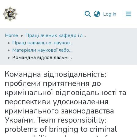
(current)
Log In
Communities
Home
Праці вчених кафедр і лабораторій
&
Праці навчально-наукового інституту №1
Collections
Матеріали наукової лабораторії з проблем протидії злочинності ННІ № 1
Командна відповідальність: проблеми притягнення до кримінальної відповідальності та перспективи удосконалення кримінального законодавства України. Team responsibility: problems of bringing to criminal responsibility and prospects for improving the criminal legislation of Ukraine
All of DSpace
Командна відповідальність:
Statistics
проблеми притягнення до
кримінальної відповідальності та
перспективи удосконалення
кримінального законодавства
України. Team responsibility:
problems of bringing to criminal