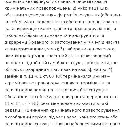
особливо кваліфікуючих ознак, в окремі склади
кримінальних правопорушень; 2) уніфікації цих
обставин з урахуванням форми їх існування (обставин,
що обтяжують покарання та обставин, що впливають
на кваліфікацію кримінального правопорушення), а
також найбільш оптимальних конструкцій для
диференційованого їх застосування у КК («під час» та
«з використанням умов»); 3) заборони одночасного
вживання термінів «воєнний стан» та «особливий
період» в одній і тій самій конструкції обставини, що
обтяжує покарання чи впливає на кваліфікацію; 4)
заміни в п. 11 ч. 1 ст. 67 КК терміна «злочин» на –
«кримінальне правопорушення» та терміна «інша
надзвичайна подія» на – «надзвичайна ситуація».
Обставини, що обтяжують покарання, передбачені п.
11 ч. 1 ст. 67 КК, рекомендовано викласти в такі
редакції: «Вчинення кримінального правопорушення
в особливий період, під час надзвичайного стану або
надзвичайної ситуації». Більш небезпечними визнано