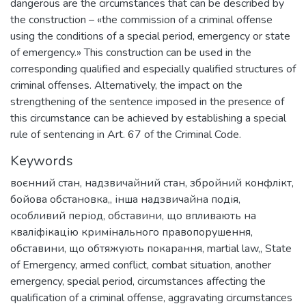
dangerous are the circumstances that can be described by
the construction – «the commission of a criminal offense
using the conditions of a special period, emergency or state
of emergency.» This construction can be used in the
corresponding qualified and especially qualified structures of
criminal offenses. Alternatively, the impact on the
strengthening of the sentence imposed in the presence of
this circumstance can be achieved by establishing a special
rule of sentencing in Art. 67 of the Criminal Code.
Keywords
воєнний стан
,
надзвичайний стан
,
збройний конфлікт
,
бойова обстановка,
,
інша надзвичайна подія
,
особливий період
,
обставини, що впливають на
кваліфікацію кримінального правопорушення
,
обставини, що обтяжують покарання
,
martial law,
,
State
of Emergency
,
armed conflict
,
combat situation
,
another
emergency
,
special period
,
circumstances affecting the
qualification of a criminal offense
,
aggravating circumstances