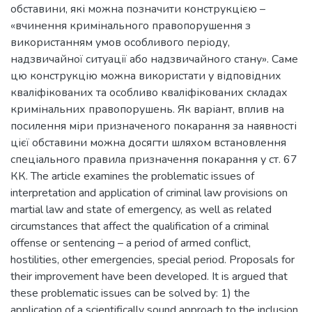
обставини, які можна позначити конструкцією –
«вчинення кримінального правопорушення з
використанням умов особливого періоду,
надзвичайної ситуації або надзвичайного стану». Саме
цю конструкцію можна використати у відповідних
кваліфікованих та особливо кваліфікованих складах
кримінальних правопорушень. Як варіант, вплив на
посилення міри призначеного покарання за наявності
цієї обставини можна досягти шляхом встановлення
спеціального правила призначення покарання у ст. 67
КК. The article examines the problematic issues of
interpretation and application of criminal law provisions on
martial law and state of emergency, as well as related
circumstances that affect the qualification of a criminal
offense or sentencing – a period of armed conflict,
hostilities, other emergencies, special period. Proposals for
their improvement have been developed. It is argued that
these problematic issues can be solved by: 1) the
application of a scientifically sound approach to the inclusion