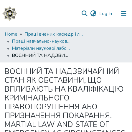
(current)
Log In
Communities
Home
Праці вчених кафедр і лабораторій
&
Праці навчально-наукового інституту №1
Collections
Матеріали наукової лабораторії з проблем протидії злочинності ННІ № 1
ВОЄННИЙ ТА НАДЗВИЧАЙНИЙ СТАН ЯК ОБСТАВИНИ, ЩО ВПЛИВАЮТЬ НА КВАЛІФІКАЦІЮ КРИМІНАЛЬНОГО ПРАВОПОРУШЕННЯ АБО ПРИЗНАЧЕННЯ ПОКАРАННЯ. MARTIAL LAW AND STATE OF EMERGENCY AS CIRCUMSTANCES AFFECTING THE QUALIFICATION OF A CRIMINAL OFFENSE OR THE IMPOSITION OF PUNISHMENT
All of DSpace
ВОЄННИЙ ТА НАДЗВИЧАЙНИЙ
Statistics
СТАН ЯК ОБСТАВИНИ, ЩО
ВПЛИВАЮТЬ НА КВАЛІФІКАЦІЮ
КРИМІНАЛЬНОГО
ПРАВОПОРУШЕННЯ АБО
ПРИЗНАЧЕННЯ ПОКАРАННЯ.
MARTIAL LAW AND STATE OF