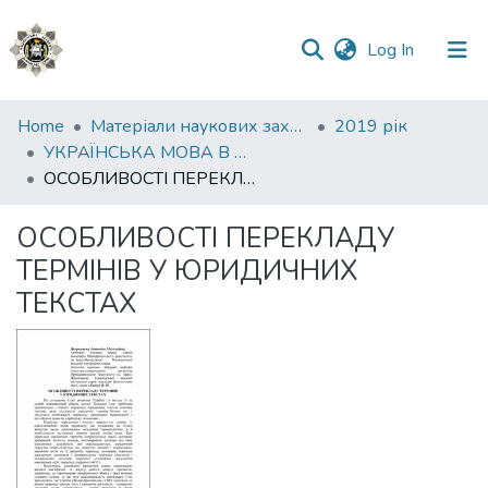
(current)
Log In
Communities
Home
Матеріали наукових заходів
2019 рік
&
УКРАЇНСЬКА МОВА В ЮРИСПРУДЕНЦІЇ: СТАН, ПРОБЛЕМИ, ПЕРСПЕКТИВИ Частина 2
Collections
ОСОБЛИВОСТІ ПЕРЕКЛАДУ ТЕРМІНІВ У ЮРИДИЧНИХ ТЕКСТАХ
All of DSpace
ОСОБЛИВОСТІ ПЕРЕКЛАДУ
ТЕРМІНІВ У ЮРИДИЧНИХ
Statistics
ТЕКСТАХ