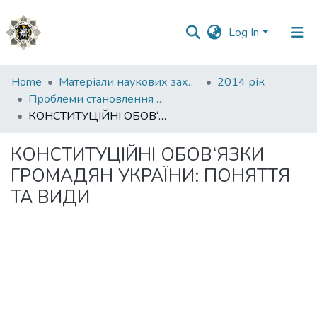
Log In
Communities
Home
Матеріали наукових заходів
2014 рік
&
Проблеми становлення України як демократичної та правової держави
Collections
КОНСТИТУЦІЙНІ ОБОВ‘ЯЗКИ ГРОМАДЯН УКРАЇНИ: ПОНЯТТЯ ТА ВИДИ
All of DSpace
КОНСТИТУЦІЙНІ ОБОВ‘ЯЗКИ
ГРОМАДЯН УКРАЇНИ: ПОНЯТТЯ
Statistics
ТА ВИДИ