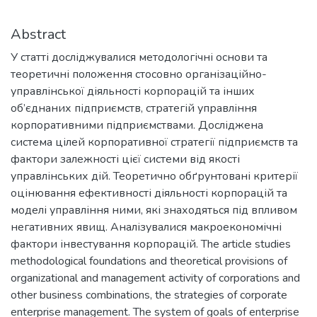
Abstract
У статті досліджувалися методологічні основи та
теоретичні положення стосовно організаційно-
управлінської діяльності корпорацій та інших
об’єднаних підприємств, стратегій управління
корпоративними підприємствами. Досліджена
система цілей корпоративної стратегії підприємств та
фактори залежності цієї системи від якості
управлінських дій. Теоретично обґрунтовані критерії
оцінювання ефективності діяльності корпорацій та
моделі управління ними, які знаходяться під впливом
негативних явищ. Аналізувалися макроекономічні
фактори інвестування корпорацій. The article studies
methodological foundations and theoretical provisions of
organizational and management activity of corporations and
other business combinations, the strategies of corporate
enterprise management. The system of goals of enterprise