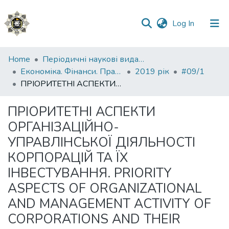
(current)
Log In
Communities
Home
Періодичні наукові видання НАВС
&
Економіка. Фінанси. Право.
2019 рік
#09/1
Collections
ПРІОРИТЕТНІ АСПЕКТИ ОРГАНІЗАЦІЙНО-УПРАВЛІНСЬКОЇ ДІЯЛЬНОСТІ КОРПОРАЦІЙ ТА ЇХ ІНВЕСТУВАННЯ. PRIORITY ASPECTS OF ORGANIZATIONAL AND MANAGEMENT ACTIVITY OF CORPORATIONS AND THEIR INVESTMENT
All of DSpace
ПРІОРИТЕТНІ АСПЕКТИ
ОРГАНІЗАЦІЙНО-
Statistics
УПРАВЛІНСЬКОЇ ДІЯЛЬНОСТІ
КОРПОРАЦІЙ ТА ЇХ
ІНВЕСТУВАННЯ. PRIORITY
ASPECTS OF ORGANIZATIONAL
AND MANAGEMENT ACTIVITY OF
CORPORATIONS AND THEIR