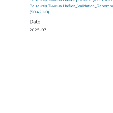
Рецензія Тичина Набієв.pdf.asice
(612.64 KB
Рецензія Тичина Набієв_Validation_Report.p
(50.42 KB)
Date
2025-07