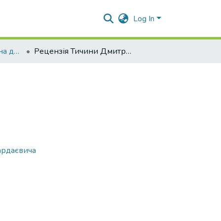
Log In
Відгуки та рецензії на дисертацію Набієва Ботіра Пардаєвича
Рецензія Тичини Дмитра Михайловича
Пардаєвича