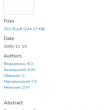
Files
30176.pdf
(244.17 KB)
Date
2000-11-15
Authors
Федоренко, Ю.І.
Ільницький, А.Ю.
Пающик, І.І.
Массальський, Г.Е.
Мельник, О.М.
Abstract