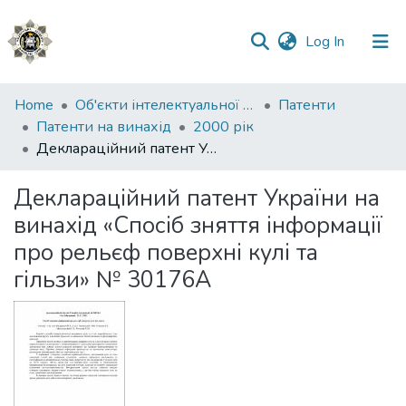
(current)
Log In
Communities
Home
Об'єкти інтелектуальної власності
Патенти
&
Патенти на винахід
2000 рік
Collections
Деклараційний патент України на винахід «Спосіб зняття інформації про рельєф поверхні кулі та гільзи» № 30176А
All of DSpace
Деклараційний патент України на
винахід «Спосіб зняття інформації
Statistics
про рельєф поверхні кулі та
гільзи» № 30176А