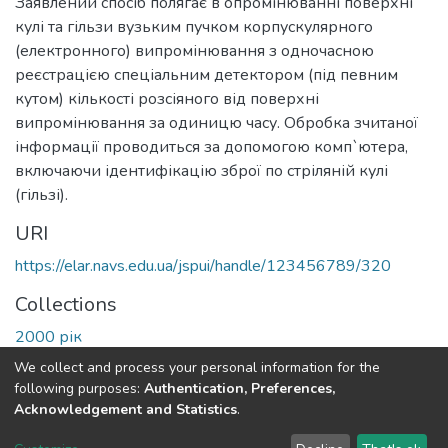
Заявлений спосіб полягає в опромінюванні поверхні
кулі та гільзи вузьким пучком корпускулярного
(електронного) випромінювання з одночасною
реєстрацією спеціальним детектором (під певним
кутом) кількості розсіяного від поверхні
випромінювання за одиницю часу. Обробка зчитаної
інформації проводиться за допомогою комп`ютера,
включаючи ідентифікацію зброї по стріляній кулі
(гільзі).
URI
https://elar.navs.edu.ua/jspui/handle/123456789/320
Collections
2000 рік
We collect and process your personal information for the
Full item page
following purposes:
Authentication, Preferences,
Acknowledgement and Statistics
.
DSpace software
copyright © 2002-2026
LYRASIS