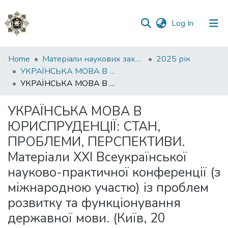
(current)
Log In
Communities
Home
Матеріали наукових заходів
2025 рік
&
УКРАЇНСЬКА МОВА В ЮРИСПРУДЕНЦІЇ: СТАН, ПРОБЛЕМИ, ПЕРСПЕКТИВИ
Collections
УКРАЇНСЬКА МОВА В ЮРИСПРУДЕНЦІЇ: СТАН, ПРОБЛЕМИ, ПЕРСПЕКТИВИ. Матеріали XХІ Всеукраїнської науково-практичної конференції (з міжнародною участю) із проблем розвитку та функціонування державної мови. (Київ, 20 листопада 2025 року)
All of DSpace
УКРАЇНСЬКА МОВА В
ЮРИСПРУДЕНЦІЇ: СТАН,
Statistics
ПРОБЛЕМИ, ПЕРСПЕКТИВИ.
Матеріали XХІ Всеукраїнської
науково-практичної конференції (з
міжнародною участю) із проблем
розвитку та функціонування
державної мови. (Київ, 20