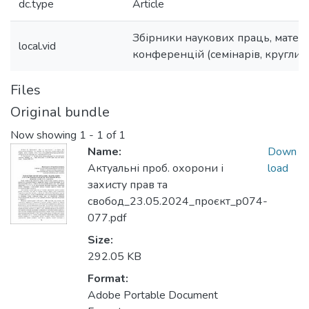
dc.type
Article
Збірники наукових праць, матер
local.vid
конференцій (семінарів, круглих с
Files
Original bundle
Now showing
1 - 1 of 1
Name:
Down
Актуальні проб. охорони і
load
захисту прав та
свобод_23.05.2024_проєкт_p074-
077.pdf
Size:
292.05 KB
Format:
Adobe Portable Document