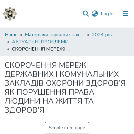
(current)
Log In
Communities
Home
Матеріали наукових заходів
2024 рік
&
АКТУАЛЬНІ ПРОБЛЕМИ ОХОРОНИ І ЗАХИСТУ ПРАВ ТА СВОБОД ЛЮДИНИ І ГРОМАДЯНИНА В УМОВАХ ВОЄННОГО СТАНУ ТА ПІСЛЯВОЄННИЙ ПЕРІОД
Collections
СКОРОЧЕННЯ МЕРЕЖІ ДЕРЖАВНИХ І КОМУНАЛЬНИХ ЗАКЛАДІВ ОХОРОНИ ЗДОРОВ’Я ЯК ПОРУШЕННЯ ПРАВА ЛЮДИНИ НА ЖИТТЯ ТА ЗДОРОВ’Я
All of DSpace
СКОРОЧЕННЯ МЕРЕЖІ
ДЕРЖАВНИХ І КОМУНАЛЬНИХ
Statistics
ЗАКЛАДІВ ОХОРОНИ ЗДОРОВ’Я
ЯК ПОРУШЕННЯ ПРАВА
ЛЮДИНИ НА ЖИТТЯ ТА
ЗДОРОВ’Я
Simple item page