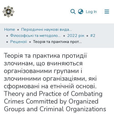
(current)
Log In
Communities
Home
Періодичні наукові видання НАВС
&
Філософські та методологічні проблеми права
2022 рік
#2
Collections
Рецензії
Теорія та практика протидії злочинам, що вчиняються організованими групами і злочинними організаціями, які сформовані на етнічній основі. Theory and Practice of Combating Crimes Committed by Organized Groups and Criminal Organizations Formed on an Ethnic Basis
All of DSpace
Теорія та практика протидії
злочинам, що вчиняються
Statistics
організованими групами і
злочинними організаціями, які
сформовані на етнічній основі.
Theory and Practice of Combating
Crimes Committed by Organized
Groups and Criminal Organizations