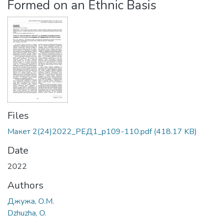
Formed on an Ethnic Basis
Files
Макет 2(24)2022_РЕД1_p109-110.pdf
(418.17 KB)
Date
2022
Authors
Джужа, О.М.
Dzhuzha, O.