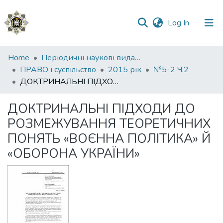
(current)
Log In
Communities
Home
Періодичні наукові видання НАВС
&
ПРАВО і суспільство
2015 рік
№5-2 Ч.2
Collections
ДОКТРИНАЛЬНІ ПІДХОДИ ДО РОЗМЕЖУВАННЯ ТЕОРЕТИЧНИХ ПОНЯТЬ «ВОЄННА ПОЛІТИКА» Й «ОБОРОНА УКРАЇНИ»
All of DSpace
ДОКТРИНАЛЬНІ ПІДХОДИ ДО
РОЗМЕЖУВАННЯ ТЕОРЕТИЧНИХ
Statistics
ПОНЯТЬ «ВОЄННА ПОЛІТИКА» Й
«ОБОРОНА УКРАЇНИ»