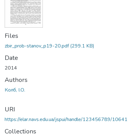
Files
zbir_prob-stanov_p19-20.pdf
(299.1 KB)
Date
2014
Authors
Колб, І.О.
URI
https://elar.navs.edu.ua/jspui/handle/123456789/10641
Collections