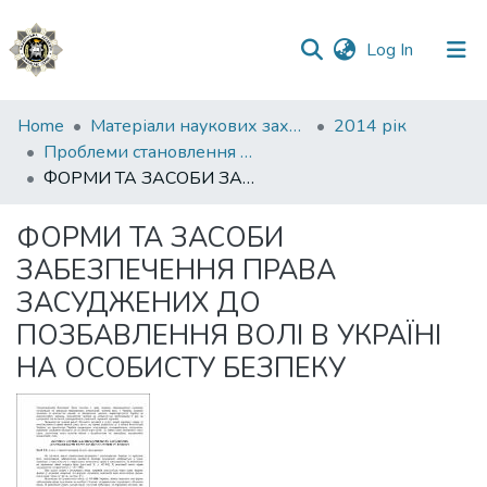
(current)
Log In
Communities
Home
Матеріали наукових заходів
2014 рік
&
Проблеми становлення України як демократичної та правової держави
Collections
ФОРМИ ТА ЗАСОБИ ЗАБЕЗПЕЧЕННЯ ПРАВА ЗАСУДЖЕНИХ ДО ПОЗБАВЛЕННЯ ВОЛІ В УКРАЇНІ НА ОСОБИСТУ БЕЗПЕКУ
All of DSpace
ФОРМИ ТА ЗАСОБИ
ЗАБЕЗПЕЧЕННЯ ПРАВА
Statistics
ЗАСУДЖЕНИХ ДО
ПОЗБАВЛЕННЯ ВОЛІ В УКРАЇНІ
НА ОСОБИСТУ БЕЗПЕКУ