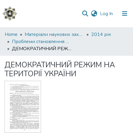
(current)
Log In
Communities
Home
Матеріали наукових заходів
2014 рік
&
Проблеми становлення України як демократичної та правової держави
Collections
ДЕМОКРАТИЧНИЙ РЕЖИМ НА ТЕРИТОРІЇ УКРАЇНИ
All of DSpace
ДЕМОКРАТИЧНИЙ РЕЖИМ НА
ТЕРИТОРІЇ УКРАЇНИ
Statistics