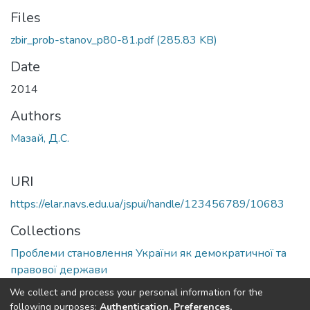
Files
zbir_prob-stanov_p80-81.pdf
(285.83 KB)
Date
2014
Authors
Мазай, Д.С.
URI
https://elar.navs.edu.ua/jspui/handle/123456789/10683
Collections
Проблеми становлення України як демократичної та
правової держави
We collect and process your personal information for the
Full item page
following purposes:
Authentication, Preferences,