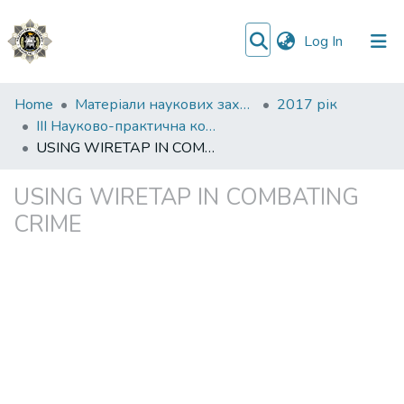
(current)
Log In
Communities
Home
Матеріали наукових заходів
2017 рік
&
ІІІ Науково-практична конференція “Зарубіжний досвід боротьби поліції зі злочинністю”, (Київ, 7 грудня 2017 року)
Collections
USING WIRETAP IN COMBATING CRIME
All of DSpace
USING WIRETAP IN COMBATING
CRIME
Statistics