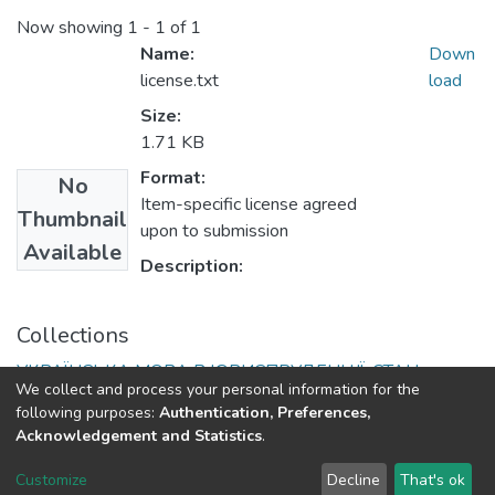
Now showing
1 - 1 of 1
Name:
Down
license.txt
load
Size:
1.71 KB
Format:
No
Item-specific license agreed
Thumbnail
upon to submission
Available
Description:
Collections
УКРАЇНСЬКА МОВА В ЮРИСПРУДЕНЦІЇ: СТАН,
We collect and process your personal information for the
ПРОБЛЕМИ, ПЕРСПЕКТИВИ Частина 2
following purposes:
Authentication, Preferences,
Acknowledgement and Statistics
.
DSpace software
copyright © 2002-2026
LYRASIS
Customize
Decline
That's ok