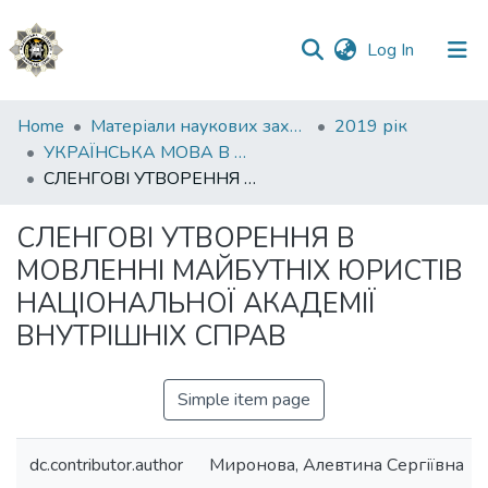
(current)
Log In
Communities
Home
Матеріали наукових заходів
2019 рік
&
УКРАЇНСЬКА МОВА В ЮРИСПРУДЕНЦІЇ: СТАН, ПРОБЛЕМИ, ПЕРСПЕКТИВИ Частина 2
Collections
СЛЕНГОВІ УТВОРЕННЯ В МОВЛЕННІ МАЙБУТНІХ ЮРИСТІВ НАЦІОНАЛЬНОЇ АКАДЕМІЇ ВНУТРІШНІХ СПРАВ
All of DSpace
СЛЕНГОВІ УТВОРЕННЯ В
МОВЛЕННІ МАЙБУТНІХ ЮРИСТІВ
Statistics
НАЦІОНАЛЬНОЇ АКАДЕМІЇ
ВНУТРІШНІХ СПРАВ
Simple item page
dc.contributor.author
Миронова, Алевтина Cергіївна