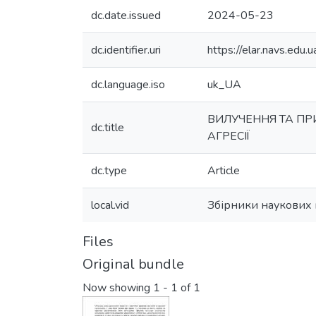
dc.date.issued
2024-05-23
dc.identifier.uri
https://elar.navs.ed
dc.language.iso
uk_UA
ВИЛУЧЕННЯ ТА ПР
dc.title
АГРЕСІЇ
dc.type
Article
local.vid
Збірники наукових п
Files
Original bundle
Now showing
1 - 1 of 1