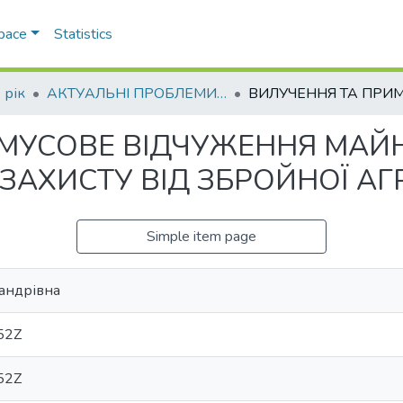
Space
Statistics
 рік
АКТУАЛЬНІ ПРОБЛЕМИ ОХОРОНИ І ЗАХИСТУ ПРАВ ТА СВОБОД ЛЮДИНИ І ГРОМАДЯНИНА В УМОВАХ ВОЄННОГО СТАНУ ТА ПІСЛЯВОЄННИЙ ПЕРІОД
МУСОВЕ ВІДЧУЖЕННЯ МАЙ
АХИСТУ ВІД ЗБРОЙНОЇ АГР
Simple item page
сандрівна
52Z
52Z