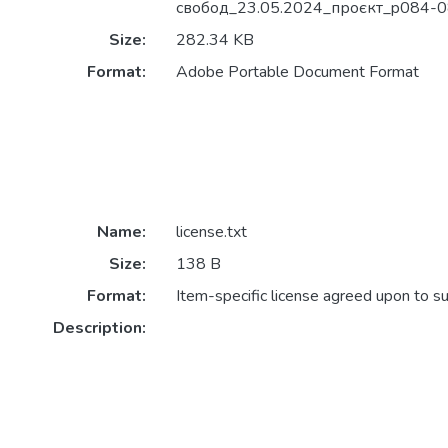
свобод_23.05.2024_проєкт_p084-0
Size:
282.34 KB
Format:
Adobe Portable Document Format
Name:
license.txt
Size:
138 B
Format:
Item-specific license agreed upon to s
Description: