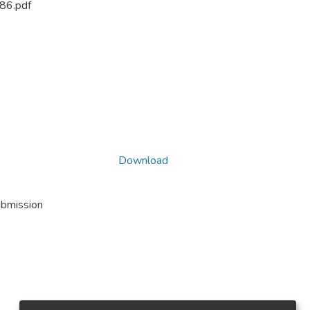
86.pdf
Download
ubmission