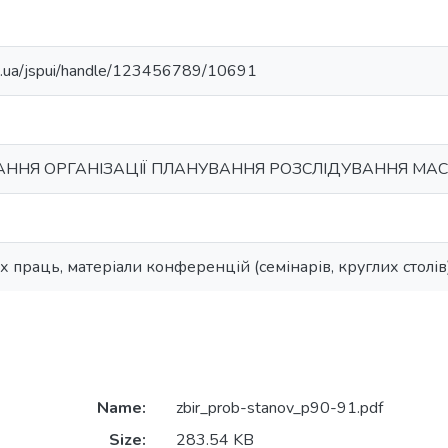
edu.ua/jspui/handle/123456789/10691
АННЯ ОРГАНІЗАЦІЇ ПЛАНУВАННЯ РОЗСЛІДУВАННЯ МА
 праць, матеріали конференцій (семінарів, круглих столів)
Name:
zbir_prob-stanov_p90-91.pdf
Size:
283.54 KB