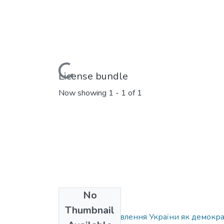
Loading...
License bundle
Now showing
1 - 1 of 1
No
Collections
Thumbnail
Проблеми становлення України як демокра