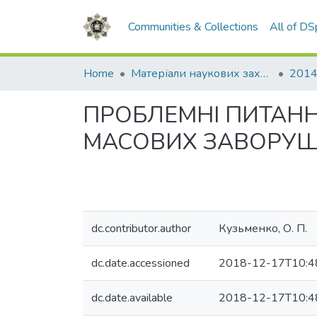
Communities & Collections
All of D
Home
Матеріали наукових заходів
2014
ПРОБЛЕМНІ ПИТАНН
МАСОВИХ ЗАВОРУ
dc.contributor.author
Кузьменко, О. П.
dc.date.accessioned
2018-12-17T10:4
dc.date.available
2018-12-17T10:4