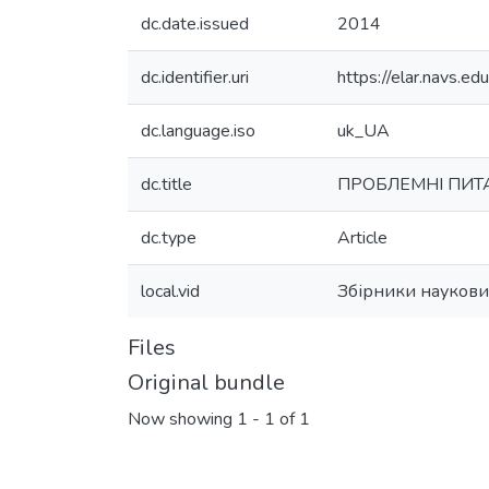
dc.date.issued
2014
dc.identifier.uri
https://elar.navs.
dc.language.iso
uk_UA
dc.title
ПРОБЛЕМНІ ПИТ
dc.type
Article
local.vid
Збірники наукових
Files
Original bundle
Now showing
1 - 1 of 1