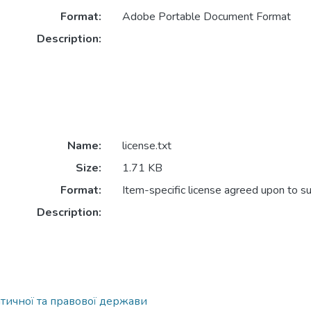
Format:
Adobe Portable Document Format
Description:
Name:
license.txt
Size:
1.71 KB
Format:
Item-specific license agreed upon to s
Description:
тичної та правової держави