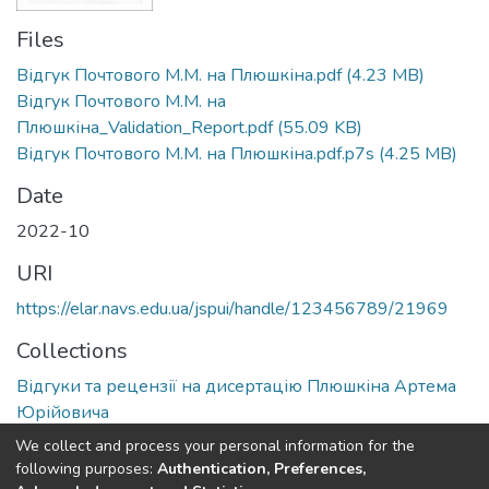
Files
Відгук Почтового М.М. на Плюшкіна.pdf
(4.23 MB)
Відгук Почтового М.М. на
Плюшкіна_Validation_Report.pdf
(55.09 KB)
Відгук Почтового М.М. на Плюшкіна.pdf.p7s
(4.25 MB)
Date
2022-10
URI
https://elar.navs.edu.ua/jspui/handle/123456789/21969
Collections
Відгуки та рецензії на дисертацію Плюшкіна Артема
Юрійовича
We collect and process your personal information for the
Full item page
following purposes:
Authentication, Preferences,