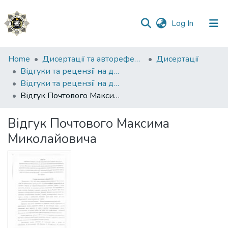
(current)
Log In
Communities
Home
Дисертації та автореферати
Дисертації
&
Відгуки та рецензії на дисертації
Collections
Відгуки та рецензії на дисертацію Плюшкіна Артема Юрійовича
Відгук Почтового Максима Миколайовича
All of DSpace
Відгук Почтового Максима
Statistics
Миколайовича