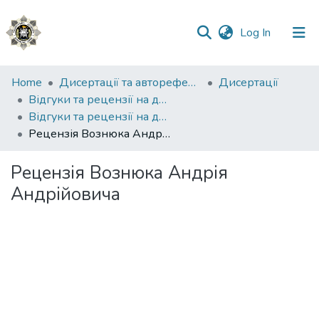
(current)
Log In
Communities
Home
Дисертації та автореферати
Дисертації
&
Відгуки та рецензії на дисертації
Collections
Відгуки та рецензії на дисертацію Жука Андрія Андрійовича
Рецензія Вознюка Андрія Андрійовича
All of DSpace
Рецензія Вознюка Андрія
Statistics
Андрійовича