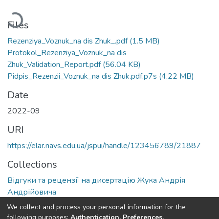
oading...
Files
Rezenziya_Voznuk_na dis Zhuk_.pdf
(1.5 MB)
Protokol_Rezenziya_Voznuk_na dis
Zhuk_Validation_Report.pdf
(56.04 KB)
Pidpis_Rezenzii_Voznuk_na dis Zhuk.pdf.p7s
(4.22 MB)
Date
2022-09
URI
https://elar.navs.edu.ua/jspui/handle/123456789/21887
Collections
Відгуки та рецензії на дисертацію Жука Андрія
Андрійовича
We collect and process your personal information for the
Full item page
following purposes:
Authentication, Preferences,